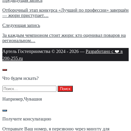
Навигация
Предыдущая запись
по
Отборочный этап конкурса «Лучший по профессии» завершён
— жюри приступает…
записям
Следующая запись
За каждым чемпионом стоит жюри: кто оценивал поваров на
региональном…
Артель Гостеприимства © 2024 -
2026
—
Разработано с ❤️ в
200-255.ru
Что будем искать?
Найти:
Например,
Чувашия
Получите консультацию
Отправьте Ваш номер, я перезвоню через минуту для