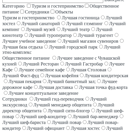
Категорию
Туризм и гостеприимство
Общественное
питание
Сотрудники
Объекты
Туризм и гостеприимство
Лучшая гостиница
Лучший
хостел
Лучший санаторий
Лучший глэмпинг
Лучший
кемпинг
Лучший музей
Лучший театр
Лучший
кинотеатр
Лучший туроператор
Лучший турагент
Лучшее учебное заведение
Лучший магазин сувениров
Лучшая база отдыха
Лучший городской парк
Лучший
этно-комплекс
Общественное питание
Лучшее заведение с Чувашской
кухней
Лучший Ресторан
Лучший Гастробар
Лучшее
Кафе
Лучшее семейное кафе
Лучшая Столовая
Лучший Фаст-фуд
Лучшая кофейня
Лучшая кондитерская
Лучшая пекарня
Лучший банкетный зал;
Лучшее
дорожное кафе
Лучшая доставка
Лучшая точка фуд-корта
Лучшее концептуальное заведение
Сотрудники
Лучший гид-переводчик
Лучший
экскурсовод
Лучший менеджер общепита
Лучший
директор общепита
Лучший сити-блогер
Лучший шеф-
повар
Лучший шеф-кондитер
Лучший бар-менеджер
Лучший шеф-бариста
Лучший повар
Лучший повар-
кондитер
Лучший официант
Лучшая хостес
Лучший