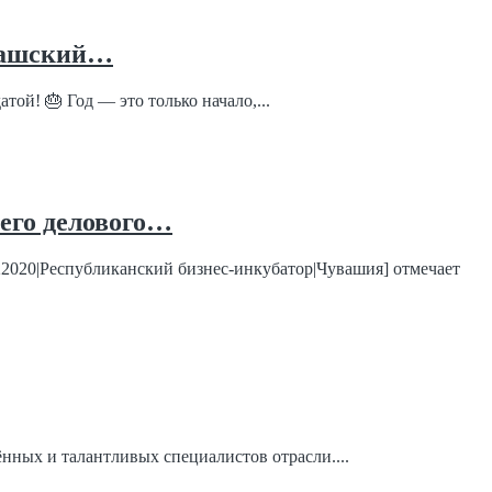
увашский…
ой! 🎂 Год — это только начало,...
сего делового…
922020|Республиканский бизнес-инкубатор|Чувашия] отмечает
нных и талантливых специалистов отрасли....