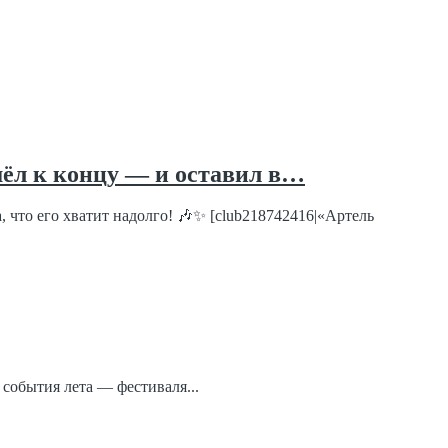
ёл к концу — и оставил в…
 что его хватит надолго! 🎶✨ [club218742416|«Артель
 события лета — фестиваля...