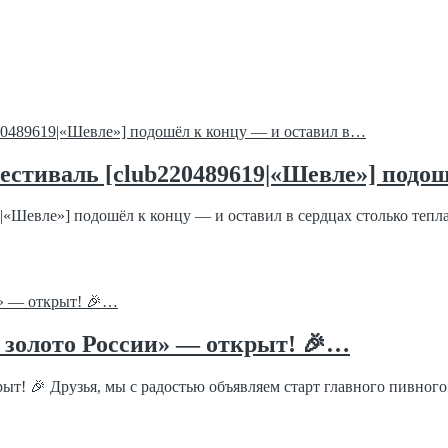
стиваль [club220489619|«Шевле»] подош
Шевле»] подошёл к концу — и оставил в сердцах столько тепла,
е золото России» — открыт! 🎉…
ыт! 🎉 Друзья, мы с радостью объявляем старт главного пивного