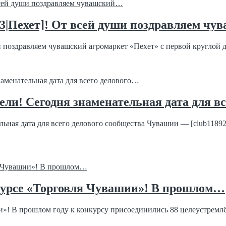
43|Пехет]! От всей души поздравляем ч
поздравляем чувашский агромаркет «Пехет» с первой круглой дат
ели! Сегодня знаменательная дата для в
ельная дата для всего делового сообщества Чувашии — [club118
нкурсе «Торговля Чувашии»! В прошлом…
и»! В прошлом году к конкурсу присоединились 88 целеустремлё