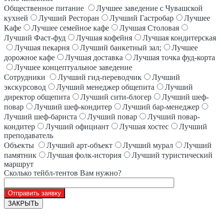
Общественное питание
Лучшее заведение с Чувашской
кухней
Лучший Ресторан
Лучший Гастробар
Лучшее
Кафе
Лучшее семейное кафе
Лучшая Столовая
Лучший Фаст-фуд
Лучшая кофейня
Лучшая кондитерская
Лучшая пекарня
Лучший банкетный зал;
Лучшее
дорожное кафе
Лучшая доставка
Лучшая точка фуд-корта
Лучшее концептуальное заведение
Сотрудники
Лучший гид-переводчик
Лучший
экскурсовод
Лучший менеджер общепита
Лучший
директор общепита
Лучший сити-блогер
Лучший шеф-
повар
Лучший шеф-кондитер
Лучший бар-менеджер
Лучший шеф-бариста
Лучший повар
Лучший повар-
кондитер
Лучший официант
Лучшая хостес
Лучший
преподаватель
Объекты
Лучший арт-объект
Лучший мурал
Лучший
памятник
Лучшая фолк-история
Лучший туристический
маршрут
Сколько тейбл-тентов Вам нужно?
ЗАКРЫТЬ