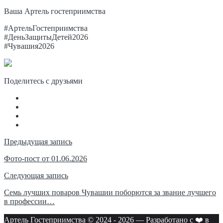
Ваша Артель гостеприимства
#АртельГостеприимства
#ДеньЗащитыДетей2026
#Чувашия2026
Поделитесь с друзьями
Навигация
Предыдущая запись
по
Фото-пост от 01.06.2026
записям
Следующая запись
Семь лучших поваров Чувашии поборются за звание лучшего
в профессии…
Артель Гостеприимства © 2024 -
2026
—
Разработано с ❤️ в