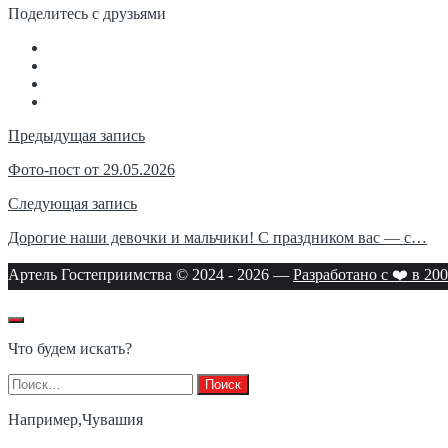
Поделитесь с друзьями
Навигация
Предыдущая запись
по
Фото-пост от 29.05.2026
записям
Следующая запись
Дорогие наши девочки и мальчики! С праздником вас — с…
Артель Гостеприимства © 2024 -
2026
—
Разработано с ❤️ в 200
Что будем искать?
Найти:
Например,
Чувашия