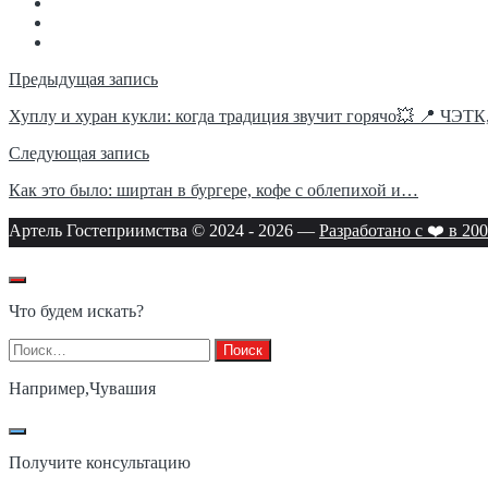
Навигация
Предыдущая запись
по
Хуплу и хуран кукли: когда традиция звучит горячо💥 📍 ЧЭТ
записям
Следующая запись
Как это было: ширтан в бургере, кофе с облепихой и…
Артель Гостеприимства © 2024 -
2026
—
Разработано с ❤️ в 200
Что будем искать?
Найти:
Например,
Чувашия
Получите консультацию