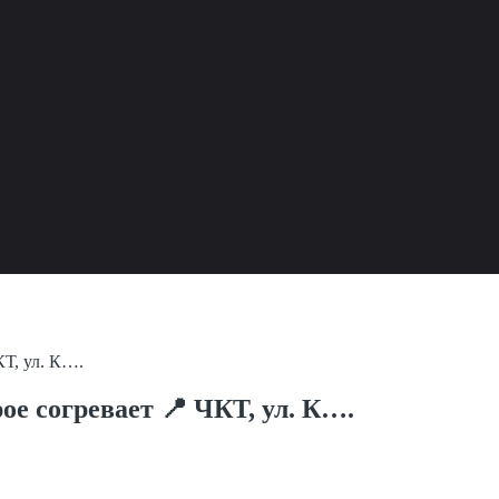
КТ, ул. К….
ое согревает 📍 ЧКТ, ул. К….