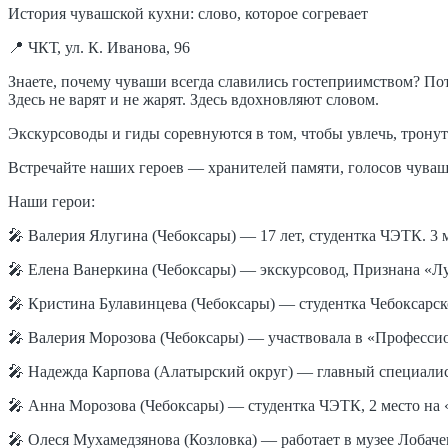
История чувашской кухни: слово, которое согревает
📍 ЧКТ, ул. К. Иванова, 96
Знаете, почему чуваши всегда славились гостеприимством? Пот
Здесь не варят и не жарят. Здесь вдохновляют словом.
Экскурсоводы и гиды соревнуются в том, чтобы увлечь, тронуть
Встречайте наших героев — хранителей памяти, голосов чуваш
Наши герои:
🎤 Валерия Ялугина (Чебоксары) — 17 лет, студентка ЧЭТК. 3
🎤 Елена Ванеркина (Чебоксары) — экскурсовод, Признана «Л
🎤 Кристина Булавинцева (Чебоксары) — студентка Чебоксарск
🎤 Валерия Морозова (Чебоксары) — участвовала в «Профессио
🎤 Надежда Карпова (Алатырский округ) — главный специалис
🎤 Анна Морозова (Чебоксары) — студентка ЧЭТК, 2 место на
🎤 Олеся Мухамедзянова (Козловка) — работает в музее Лобаче