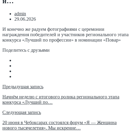
и…
admin
29.06.2026
И конечно же радуем фотографиями с церемонии
награждения победителей и участников регионального этапа
конкурса «Лучший по профессии» в номинации «Повар»
Поделитесь с друзьями
Навигация
Предыдущая запись
по
Начнём неделю с итогового ролика регионального этапа
конкурса «Лучший по…
записям
Следующая запись
20 июня в Чебоксарах состоялся форум «Я — Женщина
нового тысячелетия». Мы искренне…