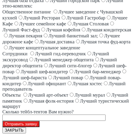
Лучшая база отдыха
Лучший городской парк
Лучший
этно-комплекс
Общественное питание
Лучшее заведение с Чувашской
кухней
Лучший Ресторан
Лучший Гастробар
Лучшее
Кафе
Лучшее семейное кафе
Лучшая Столовая
Лучший Фаст-фуд
Лучшая кофейня
Лучшая кондитерская
Лучшая пекарня
Лучший банкетный зал;
Лучшее
дорожное кафе
Лучшая доставка
Лучшая точка фуд-корта
Лучшее концептуальное заведение
Сотрудники
Лучший гид-переводчик
Лучший
экскурсовод
Лучший менеджер общепита
Лучший
директор общепита
Лучший сити-блогер
Лучший шеф-
повар
Лучший шеф-кондитер
Лучший бар-менеджер
Лучший шеф-бариста
Лучший повар
Лучший повар-
кондитер
Лучший официант
Лучшая хостес
Лучший
преподаватель
Объекты
Лучший арт-объект
Лучший мурал
Лучший
памятник
Лучшая фолк-история
Лучший туристический
маршрут
Сколько тейбл-тентов Вам нужно?
ЗАКРЫТЬ