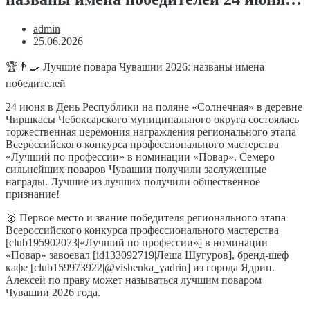
admin
25.06.2026
🏆👨‍🍳 Лучшие повара Чувашии 2026: названы имена
победителей
24 июня в День Республики на поляне «Солнечная» в деревне
Чиршкасы Чебоксарского муниципального округа состоялась
торжественная церемония награждения регионального этапа
Всероссийского конкурса профессионального мастерства
«Лучший по профессии» в номинации «Повар». Семеро
сильнейших поваров Чувашии получили заслуженные
награды. Лучшие из лучших получили общественное
признание!
🥇 Первое место и звание победителя регионального этапа
Всероссийского конкурса профессионального мастерства
[club195902073|«Лучший по профессии»] в номинации
«Повар» завоевал [id133092719|Леша Шугуров], бренд-шеф
кафе [club159973922|@vishenka_yadrin] из города Ядрин.
Алексей по праву может называться лучшим поваром
Чувашии 2026 года.