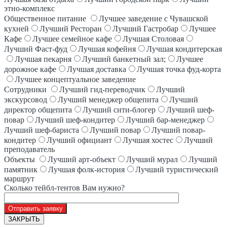
этно-комплекс
Общественное питание
Лучшее заведение с Чувашской
кухней
Лучший Ресторан
Лучший Гастробар
Лучшее
Кафе
Лучшее семейное кафе
Лучшая Столовая
Лучший Фаст-фуд
Лучшая кофейня
Лучшая кондитерская
Лучшая пекарня
Лучший банкетный зал;
Лучшее
дорожное кафе
Лучшая доставка
Лучшая точка фуд-корта
Лучшее концептуальное заведение
Сотрудники
Лучший гид-переводчик
Лучший
экскурсовод
Лучший менеджер общепита
Лучший
директор общепита
Лучший сити-блогер
Лучший шеф-
повар
Лучший шеф-кондитер
Лучший бар-менеджер
Лучший шеф-бариста
Лучший повар
Лучший повар-
кондитер
Лучший официант
Лучшая хостес
Лучший
преподаватель
Объекты
Лучший арт-объект
Лучший мурал
Лучший
памятник
Лучшая фолк-история
Лучший туристический
маршрут
Сколько тейбл-тентов Вам нужно?
ЗАКРЫТЬ