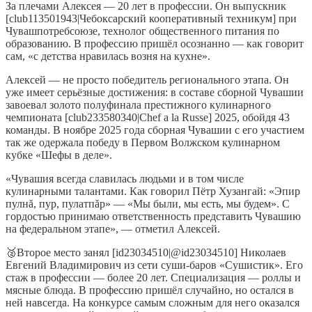
За плечами Алексея — 20 лет в профессии. Он выпускник
[club113501943|Чебоксарский кооперативный техникум] при
Чувашпотребсоюзе, технолог общественного питания по
образованию. В профессию пришёл осознанно — как говорит
сам, «с детства нравилась возня на кухне».
Алексей — не просто победитель регионального этапа. Он
уже имеет серьёзные достижения: в составе сборной Чувашии
завоевал золото полуфинала престижного кулинарного
чемпионата [club233580340|Chef a la Russe] 2025, обойдя 43
команды. В ноябре 2025 года сборная Чувашии с его участием
так же одержала победу в Первом Волжском кулинарном
кубке «Шефы в деле».
«Чувашия всегда славилась людьми и в том числе
кулинарными талантами. Как говорил Пётр Хузангай: «Эпир
пулнă, пур, пулатпăр» — «Мы были, мы есть, мы будем». С
гордостью принимаю ответственность представить Чувашию
на федеральном этапе», — отметил Алексей.
🥈Второе место занял [id23034510|@id23034510] Николаев
Евгений Владимирович из сети суши-баров «Сушистик». Его
стаж в профессии — более 20 лет. Специализация — роллы и
мясные блюда. В профессию пришёл случайно, но остался в
ней навсегда. На конкурсе самым сложным для него оказался