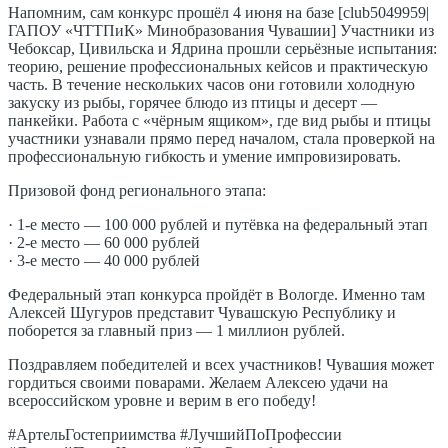
Напомним, сам конкурс прошёл 4 июня на базе [club5049959|
ГАПОУ «ЧТТПиК» Минобразования Чувашии] Участники из
Чебоксар, Цивильска и Ядрина прошли серьёзные испытания:
теорию, решение профессиональных кейсов и практическую
часть. В течение нескольких часов они готовили холодную
закуску из рыбы, горячее блюдо из птицы и десерт —
панкейки. Работа с «чёрным ящиком», где вид рыбы и птицы
участники узнавали прямо перед началом, стала проверкой на
профессиональную гибкость и умение импровизировать.
Призовой фонд регионального этапа:
· 1-е место — 100 000 рублей и путёвка на федеральный этап
· 2-е место — 60 000 рублей
· 3-е место — 40 000 рублей
Федеральный этап конкурса пройдёт в Вологде. Именно там
Алексей Шугуров представит Чувашскую Республику и
поборется за главный приз — 1 миллион рублей.
Поздравляем победителей и всех участников! Чувашия может
гордиться своими поварами. Желаем Алексею удачи на
всероссийском уровне и верим в его победу!
#АртельГостеприимства #ЛучшийПоПрофессии