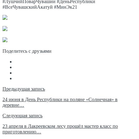
#ЛушчийПоварЧувашии #ДеньРеспублики
#ВсеЧувашскийАкатуй #МинЭк21
Поделитесь с друзьями
Навигация
Предыдущая запись
по
24 июня в День Республики на поляне «Солнечная» в
деревне…
записям
Следующая запись
23 апреля в Лакреевском лесу прошëл мастер класс по
приготовлению…