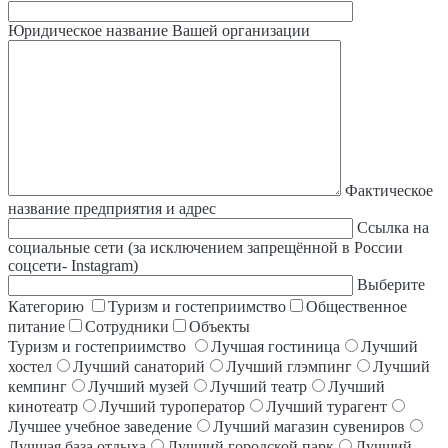
Юридическое название Вашей организации
Фактическое
название предприятия и адрес
Ссылка на
социальные сети (за исключением запрещённой в России
соцсети- Instagram)
Выберите
Категорию
Туризм и гостеприимство
Общественное
питание
Сотрудники
Объекты
Туризм и гостеприимство
Лучшая гостиница
Лучший
хостел
Лучший санаторий
Лучший глэмпинг
Лучший
кемпинг
Лучший музей
Лучший театр
Лучший
кинотеатр
Лучший туроператор
Лучший турагент
Лучшее учебное заведение
Лучший магазин сувениров
Лучшая база отдыха
Лучший городской парк
Лучший