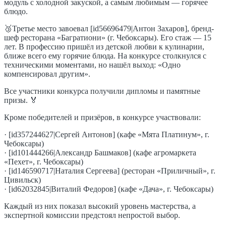
модуль с холодной закуской, а самым любимым — горячее
блюдо.
🥉Третье место завоевал [id56696479|Антон Захаров], бренд-
шеф ресторана «Багратиони» (г. Чебоксары). Его стаж — 15
лет. В профессию пришёл из детской любви к кулинарии,
ближе всего ему горячие блюда. На конкурсе столкнулся с
техническими моментами, но нашёл выход: «Одно
компенсировал другим».
Все участники конкурса получили дипломы и памятные
призы. 🏅
Кроме победителей и призёров, в конкурсе участвовали:
· [id357244627|Сергей Антонов] (кафе «Мята Платинум», г.
Чебоксары)
· [id101444266|Александр Башмаков] (кафе агромаркета
«Пехет», г. Чебоксары)
· [id146590717|Наталия Сергеева] (ресторан «Приличный», г.
Цивильск)
· [id62032845|Виталий Федоров] (кафе «Дача», г. Чебоксары)
Каждый из них показал высокий уровень мастерства, а
экспертной комиссии предстоял непростой выбор.