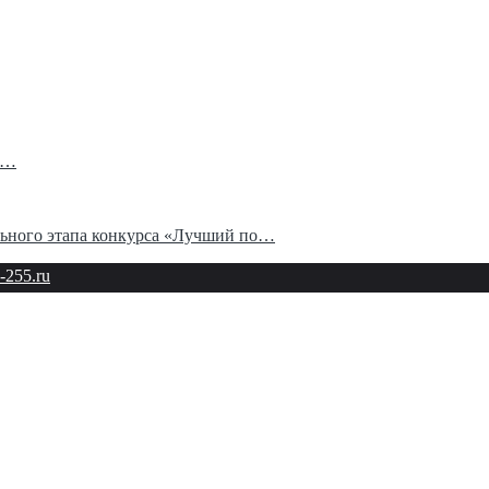
бы…
льного этапа конкурса «Лучший по…
-255.ru