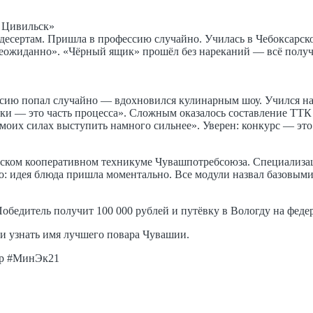
. Цивильск»
 десертам. Пришла в профессию случайно. Училась в Чебоксарск
 неожиданно». «Чёрный ящик» прошёл без нареканий — всё получи
сию попал случайно — вдохновился кулинарным шоу. Учился на к
ки — это часть процесса». Сложным оказалось составление ТТК 
 моих силах выступить намного сильнее». Уверен: конкурс — это
рском кооперативном техникуме Чувашпотребсоюза. Специализац
о: идея блюда пришла моментально. Все модули назвал базовыми.
обедитель получит 100 000 рублей и путёвку в Вологду на федер
 и узнать имя лучшего повара Чувашии.
ар #МинЭк21