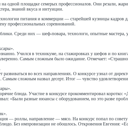
на одной площадке семерых профессионалов. Они резали, жарил
тера, знаний вкуса и интуиции.
ехнологии питания и коммерции — старейшей кузницы кадров дл
сцену профессиональных соревнований.
лики. Среди них — шеф-повара, технологи, опытные мастера, у к
ксары».
нанно. Учился в техникуме, на стажировках у шефов и по книга
уверенно. Самым сложным было ожидание. Отмечает: «Страшно вс
.
т развиваться во всех направлениях. О конкурсе узнал от дирек
 Самым сложным назвал десерт. Итог — чувство удовлетворения
сары».
горячие блюда. Участие в конкурсе прокомментировал коротко: «
ывал: «Были разные нюансы с оборудованием, но это разве про
ик».
ция — роллы, направление — мясо. На конкурс попал по совету д
е блюдо. Без импровизации не обошлось. Откровения Евгения: «Е