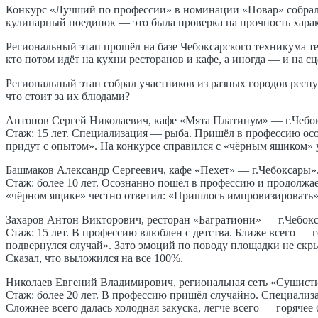
Конкурс «Лучший по профессии» в номинации «Повар» собрал 
кулинарный поединок — это была проверка на прочность харак
Региональный этап прошёл на базе Чебоксарского техникума т
кто потом идёт на кухни ресторанов и кафе, а иногда — и на 
Региональный этап собрал участников из разных городов респуб
что стоит за их блюдами?
Антонов Сергей Николаевич, кафе «Мята Платинум» — г.Чебо
Стаж: 15 лет. Специализация — рыба. Пришёл в профессию осоз
придут с опытом». На конкурсе справился с «чёрным ящиком» 
Башмаков Александр Сергеевич, кафе «Пехет» — г.Чебоксары»
Стаж: более 10 лет. Осознанно пошёл в профессию и продолжае
«чёрном ящике» честно ответил: «Пришлось импровизировать».
Захаров Антон Викторович, ресторан «Багратиони» — г.Чебок
Стаж: 15 лет. В профессию влюблен с детства. Ближе всего — 
подвернулся случай». Зато эмоций по поводу площадки не скр
Сказал, что выложился на все 100%.
Николаев Евгений Владимирович, региональная сеть «Сушист
Стаж: более 20 лет. В профессию пришёл случайно. Специализа
Сложнее всего далась холодная закуска, легче всего — горяче