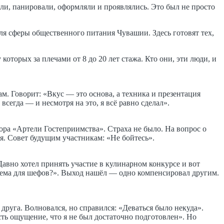
и, панировали, оформляли и проявлялись. Это был не просто
я сферы общественного питания Чувашии. Здесь готовят тех,
оторых за плечами от 8 до 20 лет стажа. Кто они, эти люди, и
м. Говорит: «Вкус — это основа, а техника и презентация
егда — и несмотря на это, я всё равно сделал».
тора «Артели Гостеприимства». Страха не было. На вопрос о
. Совет будущим участникам: «Не бойтесь».
Давно хотел принять участие в кулинарном конкурсе и вот
блема для шефов?». Выход нашёл — одно компенсировал другим.
руга. Волновался, но справился: «Деваться было некуда».
сть ощущение, что я не был достаточно подготовлен». Но