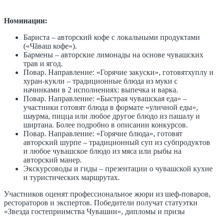
Номинации:
Бариста – авторский кофе с локальными продуктами
(«Чăваш кофе»).
Бармены – авторские лимонады на основе чувашских
трав и ягод.
Повар. Направление: «Горячие закуски», готовятхуплу и
хуран-кукли – традиционные блюда из муки с
начинками в 2 исполнениях: выпечка и варка.
Повар. Направление: «Быстрая чувашская еда» –
участники готовят блюда в формате «уличной еды»,
шаурма, пицца или любое другое блюдо из пашалу и
ширтана. Более подробно в описании конкурсов.
Повар. Направление: «Горячие блюда», готовят
авторский шурпе – традиционный суп из субпродуктов
и любое чувашское блюдо из мяса или рыбы на
авторский манер.
Экскурсоводы и гиды – презентации о чувашской кухне
и туристических маршрутах.
Участников оценят профессиональное жюри из шеф-поваров,
рестораторов и экспертов. Победители получат статуэтки
«Звезда гостеприимства Чувашии», дипломы и призы