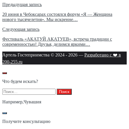
Навигация
Предыдущая запись
по
20 июня в Чебоксарах состоялся форум «Я — Женщина
нового тысячелетия». Мы искренне…
записям
Следующая запись
Фестиваль «АКАТУЙ АКАТУЕВ», встреча традиции с
современностью! Друзья, делимся яркими…
Артель Гостеприимства © 2024 -
2026
—
Разработано с ❤️ в
200-255.ru
Что будем искать?
Найти:
Например,
Чувашия
Получите консультацию