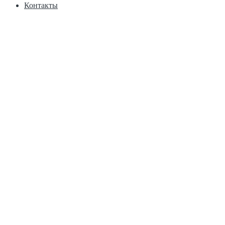
Контакты
+7 (953) 449-34-55
WhatsApp
Telegram