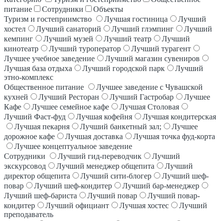
питание
Сотрудники
Объекты
Туризм и гостеприимство
Лучшая гостиница
Лучший
хостел
Лучший санаторий
Лучший глэмпинг
Лучший
кемпинг
Лучший музей
Лучший театр
Лучший
кинотеатр
Лучший туроператор
Лучший турагент
Лучшее учебное заведение
Лучший магазин сувениров
Лучшая база отдыха
Лучший городской парк
Лучший
этно-комплекс
Общественное питание
Лучшее заведение с Чувашской
кухней
Лучший Ресторан
Лучший Гастробар
Лучшее
Кафе
Лучшее семейное кафе
Лучшая Столовая
Лучший Фаст-фуд
Лучшая кофейня
Лучшая кондитерская
Лучшая пекарня
Лучший банкетный зал;
Лучшее
дорожное кафе
Лучшая доставка
Лучшая точка фуд-корта
Лучшее концептуальное заведение
Сотрудники
Лучший гид-переводчик
Лучший
экскурсовод
Лучший менеджер общепита
Лучший
директор общепита
Лучший сити-блогер
Лучший шеф-
повар
Лучший шеф-кондитер
Лучший бар-менеджер
Лучший шеф-бариста
Лучший повар
Лучший повар-
кондитер
Лучший официант
Лучшая хостес
Лучший
преподаватель