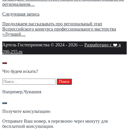
региональном…
записям
Следующая запись
Продолжаем рассказывать про региональный этап
Всероссийского конкурса профессионального мастерства
«Лучший…
Артель Гостеприимства © 2024 -
2026
—
Разработано с ❤️ в
200-255.ru
Что будем искать?
Найти:
Например,
Чувашия
Получите консультацию
Отправьте Ваш номер, я перезвоню через минуту для
бесплатной консультации.