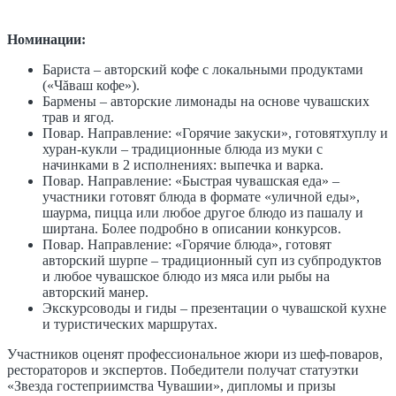
Номинации:
Бариста – авторский кофе с локальными продуктами
(«Чăваш кофе»).
Бармены – авторские лимонады на основе чувашских
трав и ягод.
Повар. Направление: «Горячие закуски», готовятхуплу и
хуран-кукли – традиционные блюда из муки с
начинками в 2 исполнениях: выпечка и варка.
Повар. Направление: «Быстрая чувашская еда» –
участники готовят блюда в формате «уличной еды»,
шаурма, пицца или любое другое блюдо из пашалу и
ширтана. Более подробно в описании конкурсов.
Повар. Направление: «Горячие блюда», готовят
авторский шурпе – традиционный суп из субпродуктов
и любое чувашское блюдо из мяса или рыбы на
авторский манер.
Экскурсоводы и гиды – презентации о чувашской кухне
и туристических маршрутах.
Участников оценят профессиональное жюри из шеф-поваров,
рестораторов и экспертов. Победители получат статуэтки
«Звезда гостеприимства Чувашии», дипломы и призы