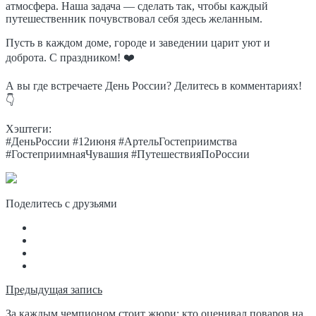
атмосфера. Наша задача — сделать так, чтобы каждый
путешественник почувствовал себя здесь желанным.
Пусть в каждом доме, городе и заведении царит уют и
доброта. С праздником! ❤️
А вы где встречаете День России? Делитесь в комментариях!
👇
Хэштеги:
#ДеньРоссии #12июня #АртельГостеприимства
#ГостеприимнаяЧувашия #ПутешествияПоРоссии
Поделитесь с друзьями
Навигация
Предыдущая запись
по
За каждым чемпионом стоит жюри: кто оценивал поваров на