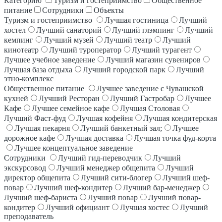
Категорию
Туризм и гостеприимство
Общественное
питание
Сотрудники
Объекты
Туризм и гостеприимство
Лучшая гостиница
Лучший
хостел
Лучший санаторий
Лучший глэмпинг
Лучший
кемпинг
Лучший музей
Лучший театр
Лучший
кинотеатр
Лучший туроператор
Лучший турагент
Лучшее учебное заведение
Лучший магазин сувениров
Лучшая база отдыха
Лучший городской парк
Лучший
этно-комплекс
Общественное питание
Лучшее заведение с Чувашской
кухней
Лучший Ресторан
Лучший Гастробар
Лучшее
Кафе
Лучшее семейное кафе
Лучшая Столовая
Лучший Фаст-фуд
Лучшая кофейня
Лучшая кондитерская
Лучшая пекарня
Лучший банкетный зал;
Лучшее
дорожное кафе
Лучшая доставка
Лучшая точка фуд-корта
Лучшее концептуальное заведение
Сотрудники
Лучший гид-переводчик
Лучший
экскурсовод
Лучший менеджер общепита
Лучший
директор общепита
Лучший сити-блогер
Лучший шеф-
повар
Лучший шеф-кондитер
Лучший бар-менеджер
Лучший шеф-бариста
Лучший повар
Лучший повар-
кондитер
Лучший официант
Лучшая хостес
Лучший
преподаватель