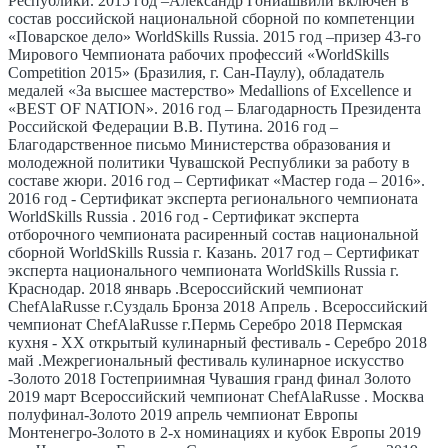
Республики. 2015 год –Александр Гониашвили включен в
состав российской национальной сборной по компетенции
«Поварское дело» WorldSkills Russia. 2015 год –призер 43-го
Мирового Чемпионата рабочих профессий «WorldSkills
Competition 2015» (Бразилия, г. Сан-Паулу), обладатель
медалей «За высшее мастерство» Medallions of Excellence и
«BEST OF NATION». 2016 год – Благодарность Президента
Российской Федерации В.В. Путина. 2016 год –
Благодарственное письмо Министерства образования и
молодежной политики Чувашской Республики за работу в
составе жюри. 2016 год – Сертификат «Мастер года – 2016».
2016 год - Сертификат эксперта регионального чемпионата
WorldSkills Russia . 2016 год - Сертификат эксперта
отборочного чемпионата расиренный состав национальной
сборной WorldSkills Russia г. Казань. 2017 год – Сертификат
эксперта национального чемпионата WorldSkills Russia г.
Краснодар. 2018 январь .Всероссийский чемпионат
ChefAlaRusse г.Суздаль Бронза 2018 Апрель . Всероссийский
чемпионат ChefAlaRusse г.Пермь Серебро 2018 Пермская
кухня - XX открытый кулинарный фестиваль - Серебро 2018
май .Межрегиональный фестиваль кулинарное искусство
-Золото 2018 Гостеприимная Чувашия гранд финал Золото
2019 март Всероссийский чемпионат ChefAlaRusse . Москва
полуфинал-Золото 2019 апрель чемпионат Европы
Монтенегро-Золото в 2-х номинациях и кубок Европы 2019