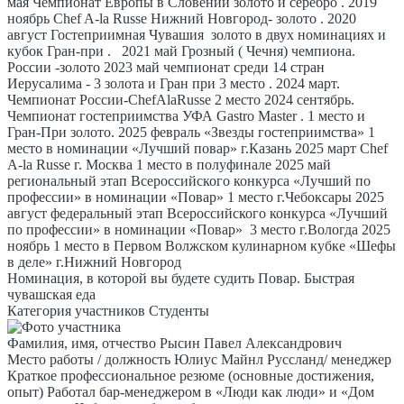
мая Чемпионат Европы в Словении золото и серебро . 2019
ноябрь Chef A-la Russe Нижний Новгород- золото . 2020
август Гостеприимная Чувашия золото в двух номинациях и
кубок Гран-при . 2021 май Грозный ( Чечня) чемпиона.
России -золото 2023 май чемпионат среди 14 стран
Иерусалима - 3 золота и Гран при 3 место . 2024 март.
Чемпионат России-ChefAlaRusse 2 место 2024 сентябрь.
Чемпионат гостеприимства УФА Gastro Master . 1 место и
Гран-При золото. 2025 февраль «Звезды гостеприимства» 1
место в номинации «Лучший повар» г.Казань 2025 март Chef
A-la Russe г. Москва 1 место в полуфинале 2025 май
региональный этап Всероссийского конкурса «Лучший по
профессии» в номинации «Повар» 1 место г.Чебоксары 2025
август федеральный этап Всероссийского конкурса «Лучший
по профессии» в номинации «Повар» 3 место г.Вологда 2025
ноябрь 1 место в Первом Волжском кулинарном кубке «Шефы
в деле» г.Нижний Новгород
Номинация, в которой вы будете судить
Повар. Быстрая
чувашская еда
Категория участников
Студенты
Фамилия, имя, отчество
Рысин Павел Александрович
Место работы / должность
Юлиус Майнл Руссланд/ менеджер
Краткое профессиональное резюме (основные достижения,
опыт)
Работал бар-менеджером в «Люди как люди» и «Дом