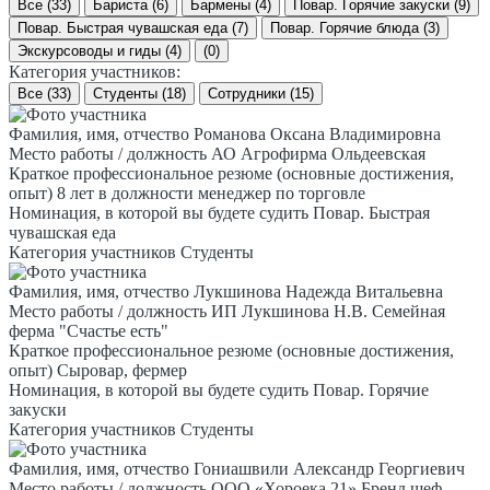
Все (33)
Бариста (6)
Бармены (4)
Повар. Горячие закуски (9)
Повар. Быстрая чувашская еда (7)
Повар. Горячие блюда (3)
Экскурсоводы и гиды (4)
(0)
Категория участников:
Все (33)
Студенты (18)
Сотрудники (15)
Фамилия, имя, отчество
Романова Оксана Владимировна
Место работы / должность
АО Агрофирма Ольдеевская
Краткое профессиональное резюме (основные достижения,
опыт)
8 лет в должности менеджер по торговле
Номинация, в которой вы будете судить
Повар. Быстрая
чувашская еда
Категория участников
Студенты
Фамилия, имя, отчество
Лукшинова Надежда Витальевна
Место работы / должность
ИП Лукшинова Н.В. Семейная
ферма "Счастье есть"
Краткое профессиональное резюме (основные достижения,
опыт)
Сыровар, фермер
Номинация, в которой вы будете судить
Повар. Горячие
закуски
Категория участников
Студенты
Фамилия, имя, отчество
Гониашвили Александр Георгиевич
Место работы / должность
ООО «Хороека 21» Бренд шеф