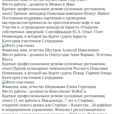
Место работы / должность
Можно в Макс
Краткое профессиональное резюме (основные достижения,
опыт)
Тренинг менеджер Поволжья компании Юлиус Майнл.
Постоянная поддержка партнеров и проведение
мастерклассов/тренингов по приготовлению кофе и чая
Участие в, и проведение конкурсов бариста. Открытие
собственных заведений. Сертификация SCA. Опыт 15лет
Номинация, в которой вы будете судить
Бариста
Категория участников
Сотрудники
Фамилия, имя, отчество
Шугуров Алексей Николаевич
Место работы / должность
Охотугодье Аван Варман, Эстетика
Вкуса
Краткое профессиональное резюме (основные достижения,
опыт)
Призер кулинарных чемпионатов России и Поволжья
Номинация, в которой вы будете судить
Повар. Горячие блюда
Категория участников
Сотрудники
Фамилия, имя, отчество
Шорникова Елена Сергеевна
Место работы / должность
Консультант HoReCa
Краткое профессиональное резюме (основные достижения,
опыт)
12 лет работы в Макдоналдс, 7 лет в Старбакс,
открытие нового рынка для Старбакс - Казахстан , 34 кофейни
в операционном управлении. Финалист республиканского