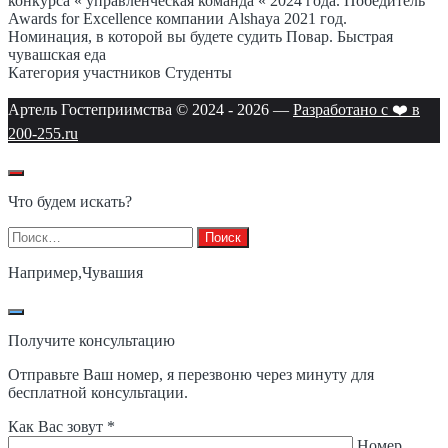
конкурса « управленческая команда « 2024 года. Победитель
Awards for Excellence компании Alshaya 2021 год.
Номинация, в которой вы будете судить
Повар. Быстрая
чувашская еда
Категория участников
Студенты
Артель Гостеприимства © 2024 -
2026
—
Разработано с ❤️ в
200-255.ru
Что будем искать?
Найти:
Например,
Чувашия
Получите консультацию
Отправьте Ваш номер, я перезвоню через минуту для
бесплатной консультации.
Как Вас зовут *
Номер