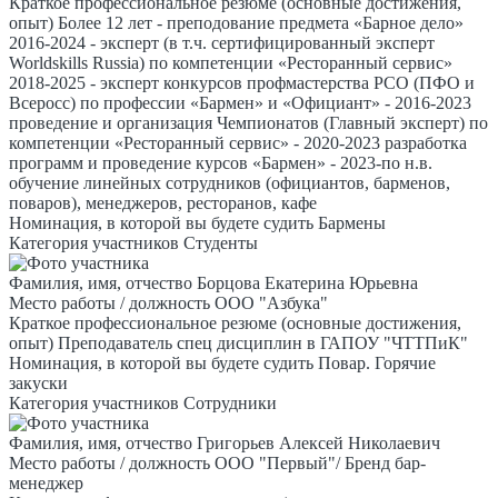
Краткое профессиональное резюме (основные достижения,
опыт)
Более 12 лет - преподование предмета «Барное дело»
2016-2024 - эксперт (в т.ч. сертифицированный эксперт
Worldskills Russia) по компетенции «Ресторанный сервис»
2018-2025 - эксперт конкурсов профмастерства РСО (ПФО и
Всеросс) по профессии «Бармен» и «Официант» - 2016-2023
проведение и организация Чемпионатов (Главный эксперт) по
компетенции «Ресторанный сервис» - 2020-2023 разработка
программ и проведение курсов «Бармен» - 2023-по н.в.
обучение линейных сотрудников (официантов, барменов,
поваров), менеджеров, ресторанов, кафе
Номинация, в которой вы будете судить
Бармены
Категория участников
Студенты
Фамилия, имя, отчество
Борцова Екатерина Юрьевна
Место работы / должность
ООО "Азбука"
Краткое профессиональное резюме (основные достижения,
опыт)
Преподаватель спец дисциплин в ГАПОУ "ЧТТПиК"
Номинация, в которой вы будете судить
Повар. Горячие
закуски
Категория участников
Сотрудники
Фамилия, имя, отчество
Григорьев Алексей Николаевич
Место работы / должность
ООО "Первый"/ Бренд бар-
менеджер