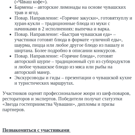
(«Чăваш кофе»).
Бармены – авторские лимонады на основе чувашских
трав и ягод.
Повар. Направление: «Горячие закуски», готовятхуплу и
хуран-кукли – традиционные блюда из муки с
начинками в 2 исполнениях: выпечка и варка.
Повар. Направление: «Быстрая чувашская еда» –
участники готовят блюда в формате «уличной еды»,
шаурма, пицца или любое другое блюдо из пашалу и
ширтана. Более подробно в описании конкурсов.
Повар. Направление: «Горячие блюда», готовят
авторский шурпе – традиционный суп из субпродуктов
и любое чувашское блюдо из мяса или рыбы на
авторский манер.
Экскурсоводы и гиды – презентации о чувашской кухне
и туристических маршрутах.
Участников оценят профессиональное жюри из шеф-поваров,
рестораторов и экспертов. Победители получат статуэтки
«Звезда гостеприимства Чувашии», дипломы и призы
партнеров.
Познакомиться с участниками