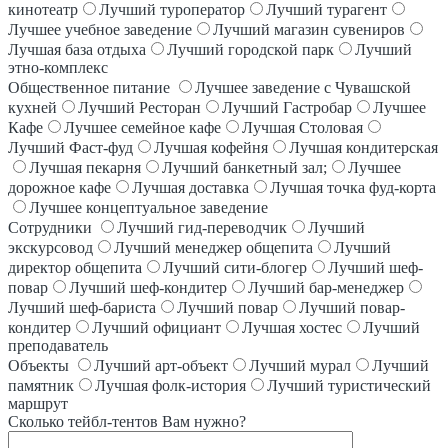
кинотеатр
Лучший туроператор
Лучший турагент
Лучшее учебное заведение
Лучший магазин сувениров
Лучшая база отдыха
Лучший городской парк
Лучший
этно-комплекс
Общественное питание
Лучшее заведение с Чувашской
кухней
Лучший Ресторан
Лучший Гастробар
Лучшее
Кафе
Лучшее семейное кафе
Лучшая Столовая
Лучший Фаст-фуд
Лучшая кофейня
Лучшая кондитерская
Лучшая пекарня
Лучший банкетный зал;
Лучшее
дорожное кафе
Лучшая доставка
Лучшая точка фуд-корта
Лучшее концептуальное заведение
Сотрудники
Лучший гид-переводчик
Лучший
экскурсовод
Лучший менеджер общепита
Лучший
директор общепита
Лучший сити-блогер
Лучший шеф-
повар
Лучший шеф-кондитер
Лучший бар-менеджер
Лучший шеф-бариста
Лучший повар
Лучший повар-
кондитер
Лучший официант
Лучшая хостес
Лучший
преподаватель
Объекты
Лучший арт-объект
Лучший мурал
Лучший
памятник
Лучшая фолк-история
Лучший туристический
маршрут
Сколько тейбл-тентов Вам нужно?