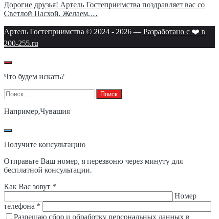
Дорогие друзья! Артель Гостеприимства поздравляет вас со
Светлой Пасхой. Желаем,…
Артель Гостеприимства © 2024 -
2026
—
Разработано с ❤️ в
200-255.ru
Что будем искать?
Найти:
Например,
Чувашия
Получите консультацию
Отправьте Ваш номер, я перезвоню через минуту для
бесплатной консультации.
Как Вас зовут *
Номер
телефона *
Разрешаю сбор и обработку персональных данных в