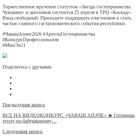
Торжественное вручение статуэток «Звезда гостеприимства
Чувашии» и дипломов состоится 25 апреля в ТРЦ «Каскад».
Вход свободный. Приходите поддержать участников и стать
частью главного гастрономического события республики.
#ЧавашАпаче2026 #АртельГостеприимства
#КонкурсПрофессионалов
#МинЭк21
Поделитесь с друзьями
Навигация
Предыдущая запись
по
ВСЕ НА ВИДЕОКОНКУРС «ЧАВАШ АПАЧЕ» 🔥 Готовишь
хуплу по бабушкиному…
записям
Следующая запись