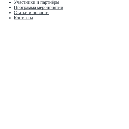
Участники и партнёры
Программа мероприятий
Статьи и новости
Контакты
+7 (953) 449-34-55
WhatsApp
Telegram