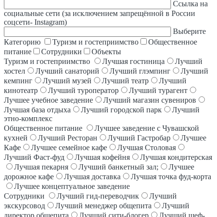
Ссылка на
социальные сети (за исключением запрещённой в России
соцсети- Instagram)
Выберите
Категорию
Туризм и гостеприимство
Общественное
питание
Сотрудники
Объекты
Туризм и гостеприимство
Лучшая гостиница
Лучший
хостел
Лучший санаторий
Лучший глэмпинг
Лучший
кемпинг
Лучший музей
Лучший театр
Лучший
кинотеатр
Лучший туроператор
Лучший турагент
Лучшее учебное заведение
Лучший магазин сувениров
Лучшая база отдыха
Лучший городской парк
Лучший
этно-комплекс
Общественное питание
Лучшее заведение с Чувашской
кухней
Лучший Ресторан
Лучший Гастробар
Лучшее
Кафе
Лучшее семейное кафе
Лучшая Столовая
Лучший Фаст-фуд
Лучшая кофейня
Лучшая кондитерская
Лучшая пекарня
Лучший банкетный зал;
Лучшее
дорожное кафе
Лучшая доставка
Лучшая точка фуд-корта
Лучшее концептуальное заведение
Сотрудники
Лучший гид-переводчик
Лучший
экскурсовод
Лучший менеджер общепита
Лучший
директор общепита
Лучший сити-блогер
Лучший шеф-