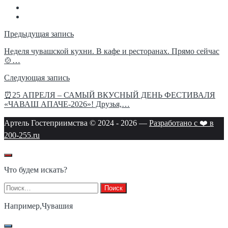
Навигация
Предыдущая запись
по
Неделя чувашской кухни. В кафе и ресторанах. Прямо сейчас
🍲…
записям
Следующая запись
⏰25 АПРЕЛЯ – САМЫЙ ВКУСНЫЙ ДЕНЬ ФЕСТИВАЛЯ
«ЧАВАШ АПАЧЕ-2026»! Друзья,…
Артель Гостеприимства © 2024 -
2026
—
Разработано с ❤️ в
200-255.ru
Что будем искать?
Найти:
Например,
Чувашия